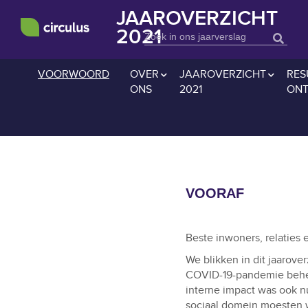
JAAROVERZICHT
2021
VOORWOORD
OVER
JAAROVERZICHT
RES
ONS
2021
ONT
VOORAF
Beste inwoners, relaties 
We blikken in dit jaarover
COVID-19-pandemie behee
interne impact was ook nu
sociaal domein moesten we